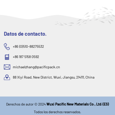
Datos de contacto.
+86 (0)510-88275532
+86 187 5158 0592
michaelzhang@pacificpack.cn
88 Xiyi Road, New District, Wuxi, Jiangsu, 214111, China
Derechos de autor © 2024
Wuxi Pacific New Materials Co., Ltd.(ES)
Todos los derechos reservados.