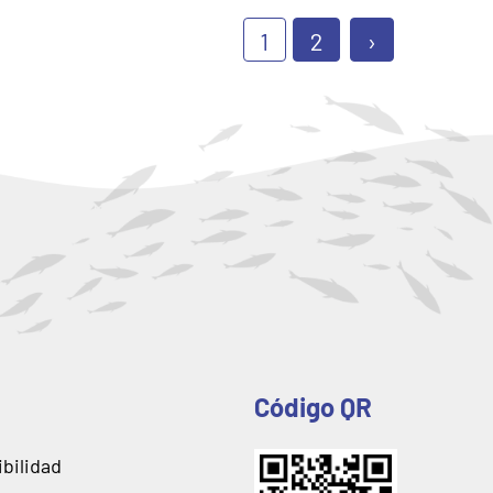
1
2
›
Código QR
ibilidad